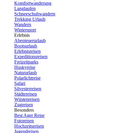
Komfortwanderung
Langlaufen
Schneeschuhwandern
Trekking Urlaub
Wandern
Wintersport
Erlebnis
Abenteuerurlaub
Bootsurlaub
Erlebnisreisen
Expeditionsreisen
Freizeitparks
Huskyreise
Natururlaub
Polarlichtreise
Safari
Silvesterreisen
Städtereisen
Wüstenreisen
Zugreisen
Besonders
Best Ager Reise
Fotoreisen
Hochzeitsreisen
Jugendreisen