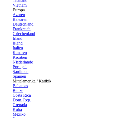
Thailand
Vietnam
Europa
Azoren
Balearen
Deutschland
Frankreich
Griechenland
Irland
Island
Italien
Kanaren
Kroatien
Niederlande
Portugal
Sardinien
Spanien
Mittelamerika / Karibik
Bahamas
Belize
Costa Rica
Dom. Rep.
Grenada
Kuba
Mexiko