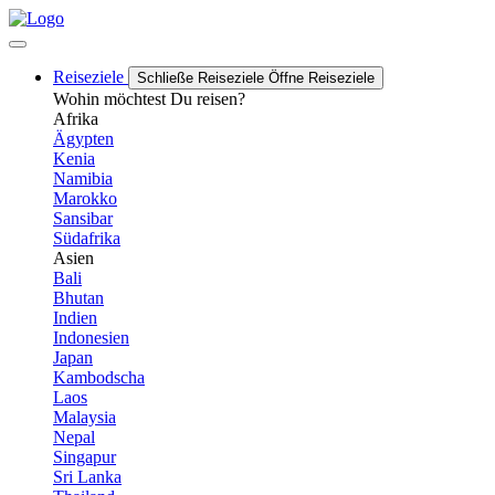
Reiseziele
Schließe Reiseziele
Öffne Reiseziele
Wohin möchtest Du reisen?
Afrika
Ägypten
Kenia
Namibia
Marokko
Sansibar
Südafrika
Asien
Bali
Bhutan
Indien
Indonesien
Japan
Kambodscha
Laos
Malaysia
Nepal
Singapur
Sri Lanka