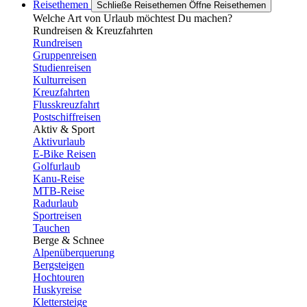
Reisethemen
Schließe Reisethemen
Öffne Reisethemen
Welche Art von Urlaub möchtest Du machen?
Rundreisen & Kreuzfahrten
Rundreisen
Gruppenreisen
Studienreisen
Kulturreisen
Kreuzfahrten
Flusskreuzfahrt
Postschiffreisen
Aktiv & Sport
Aktivurlaub
E-Bike Reisen
Golfurlaub
Kanu-Reise
MTB-Reise
Radurlaub
Sportreisen
Tauchen
Berge & Schnee
Alpenüberquerung
Bergsteigen
Hochtouren
Huskyreise
Klettersteige