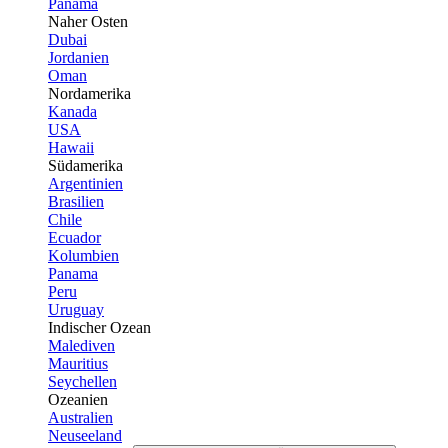
Panama
Naher Osten
Dubai
Jordanien
Oman
Nordamerika
Kanada
USA
Hawaii
Südamerika
Argentinien
Brasilien
Chile
Ecuador
Kolumbien
Panama
Peru
Uruguay
Indischer Ozean
Malediven
Mauritius
Seychellen
Ozeanien
Australien
Neuseeland