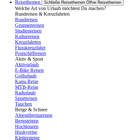
Reisethemen
Schließe Reisethemen
Öffne Reisethemen
Welche Art von Urlaub möchtest Du machen?
Rundreisen & Kreuzfahrten
Rundreisen
Gruppenreisen
Studienreisen
Kulturreisen
Kreuzfahrten
Flusskreuzfahrt
Postschiffreisen
Aktiv & Sport
Aktivurlaub
E-Bike Reisen
Golfurlaub
Kanu-Reise
MTB-Reise
Radurlaub
Sportreisen
Tauchen
Berge & Schnee
Alpenüberquerung
Bergsteigen
Hochtouren
Huskyreise
Klettersteige