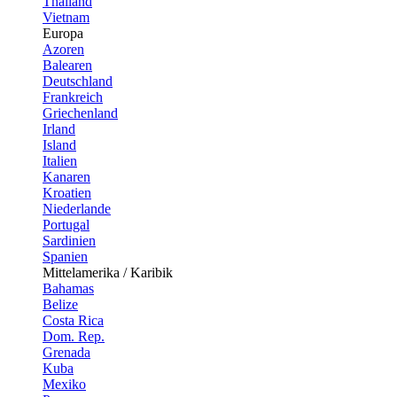
Thailand
Vietnam
Europa
Azoren
Balearen
Deutschland
Frankreich
Griechenland
Irland
Island
Italien
Kanaren
Kroatien
Niederlande
Portugal
Sardinien
Spanien
Mittelamerika / Karibik
Bahamas
Belize
Costa Rica
Dom. Rep.
Grenada
Kuba
Mexiko