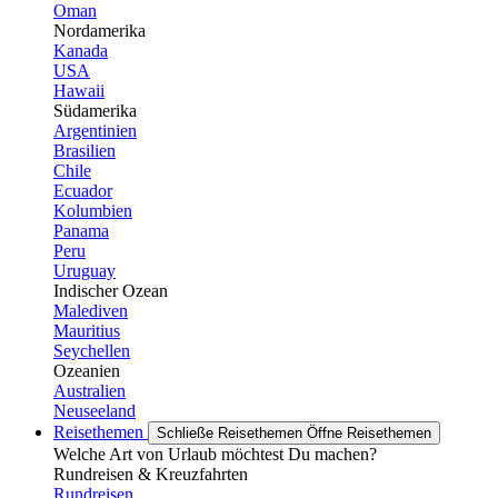
Oman
Nordamerika
Kanada
USA
Hawaii
Südamerika
Argentinien
Brasilien
Chile
Ecuador
Kolumbien
Panama
Peru
Uruguay
Indischer Ozean
Malediven
Mauritius
Seychellen
Ozeanien
Australien
Neuseeland
Reisethemen
Schließe Reisethemen
Öffne Reisethemen
Welche Art von Urlaub möchtest Du machen?
Rundreisen & Kreuzfahrten
Rundreisen