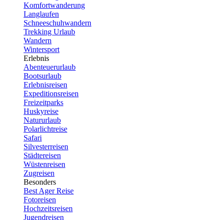
Komfortwanderung
Langlaufen
Schneeschuhwandern
Trekking Urlaub
Wandern
Wintersport
Erlebnis
Abenteuerurlaub
Bootsurlaub
Erlebnisreisen
Expeditionsreisen
Freizeitparks
Huskyreise
Natururlaub
Polarlichtreise
Safari
Silvesterreisen
Städtereisen
Wüstenreisen
Zugreisen
Besonders
Best Ager Reise
Fotoreisen
Hochzeitsreisen
Jugendreisen