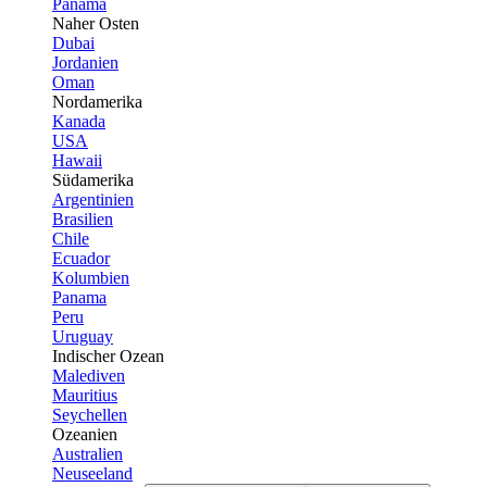
Panama
Naher Osten
Dubai
Jordanien
Oman
Nordamerika
Kanada
USA
Hawaii
Südamerika
Argentinien
Brasilien
Chile
Ecuador
Kolumbien
Panama
Peru
Uruguay
Indischer Ozean
Malediven
Mauritius
Seychellen
Ozeanien
Australien
Neuseeland