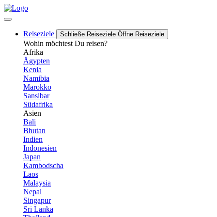
Reiseziele
Schließe Reiseziele
Öffne Reiseziele
Wohin möchtest Du reisen?
Afrika
Ägypten
Kenia
Namibia
Marokko
Sansibar
Südafrika
Asien
Bali
Bhutan
Indien
Indonesien
Japan
Kambodscha
Laos
Malaysia
Nepal
Singapur
Sri Lanka