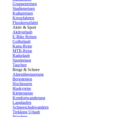
Gruppenreisen
Studienreisen
Kulturreisen
Kreuzfahrten
Flusskreuzfahrt
Aktiv & Sport
Aktivurlaub
E-Bike Reisen
Golfurlaub
Kanu-Reise
MTB-Reise
Radurlaub
Sportreisen
Tauchen
Berge & Schnee
Alpenüberquerung
Bergsteigen
Hochtouren
Huskyreise
Klettersteige
Komfortwanderung
Langlaufen
Schneeschuhwandern
Trekking Urlaub
Wandern