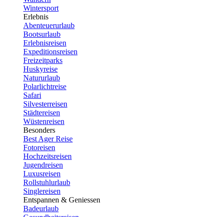
Wintersport
Erlebnis
Abenteuerurlaub
Bootsurlaub
Erlebnisreisen
Expeditionsreisen
Freizeitparks
Huskyreise
Natururlaub
Polarlichtreise
Safari
Silvesterreisen
Städtereisen
Wüstenreisen
Besonders
Best Ager Reise
Fotoreisen
Hochzeitsreisen
Jugendreisen
Luxusreisen
Rollstuhlurlaub
Singlereisen
Entspannen & Geniessen
Badeurlaub