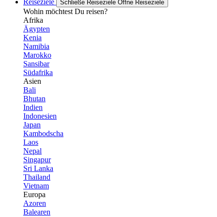
Reiseziele
Schließe Reiseziele
Öffne Reiseziele
Wohin möchtest Du reisen?
Afrika
Ägypten
Kenia
Namibia
Marokko
Sansibar
Südafrika
Asien
Bali
Bhutan
Indien
Indonesien
Japan
Kambodscha
Laos
Nepal
Singapur
Sri Lanka
Thailand
Vietnam
Europa
Azoren
Balearen