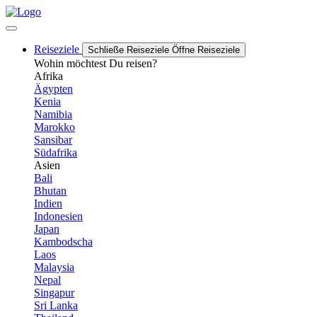
Reiseziele
Schließe Reiseziele
Öffne Reiseziele
Wohin möchtest Du reisen?
Afrika
Ägypten
Kenia
Namibia
Marokko
Sansibar
Südafrika
Asien
Bali
Bhutan
Indien
Indonesien
Japan
Kambodscha
Laos
Malaysia
Nepal
Singapur
Sri Lanka