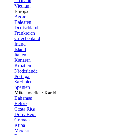
Thailand
Vietnam
Europa
Azoren
Balearen
Deutschland
Frankreich
Griechenland
Irland
Island
Italien
Kanaren
Kroatien
Niederlande
Portugal
Sardinien
Spanien
Mittelamerika / Karibik
Bahamas
Belize
Costa Rica
Dom. Rep.
Grenada
Kuba
Mexiko