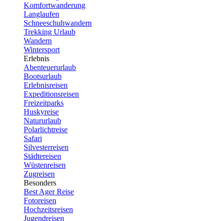
Komfortwanderung
Langlaufen
Schneeschuhwandern
Trekking Urlaub
Wandern
Wintersport
Erlebnis
Abenteuerurlaub
Bootsurlaub
Erlebnisreisen
Expeditionsreisen
Freizeitparks
Huskyreise
Natururlaub
Polarlichtreise
Safari
Silvesterreisen
Städtereisen
Wüstenreisen
Zugreisen
Besonders
Best Ager Reise
Fotoreisen
Hochzeitsreisen
Jugendreisen