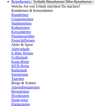
Reisethemen
Schließe Reisethemen
Öffne Reisethemen
Welche Art von Urlaub möchtest Du machen?
Rundreisen & Kreuzfahrten
Rundreisen
Gruppenreisen
Studienreisen
Kulturreisen
Kreuzfahrten
Flusskreuzfahrt
Postschiffreisen
Aktiv & Sport
Aktivurlaub
E-Bike Reisen
Golfurlaub
Kanu-Reise
MTB-Reise
Radurlaub
Sportreisen
Tauchen
Berge & Schnee
Alpenüberquerung
Bergsteigen
Hochtouren
Huskyreise
Klettersteige