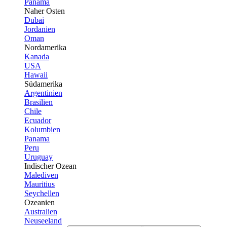
Panama
Naher Osten
Dubai
Jordanien
Oman
Nordamerika
Kanada
USA
Hawaii
Südamerika
Argentinien
Brasilien
Chile
Ecuador
Kolumbien
Panama
Peru
Uruguay
Indischer Ozean
Malediven
Mauritius
Seychellen
Ozeanien
Australien
Neuseeland