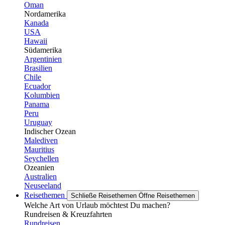
Oman
Nordamerika
Kanada
USA
Hawaii
Südamerika
Argentinien
Brasilien
Chile
Ecuador
Kolumbien
Panama
Peru
Uruguay
Indischer Ozean
Malediven
Mauritius
Seychellen
Ozeanien
Australien
Neuseeland
Reisethemen
Schließe Reisethemen
Öffne Reisethemen
Welche Art von Urlaub möchtest Du machen?
Rundreisen & Kreuzfahrten
Rundreisen