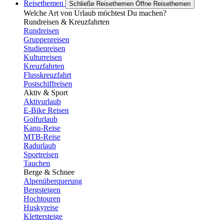
Reisethemen
Schließe Reisethemen
Öffne Reisethemen
Welche Art von Urlaub möchtest Du machen?
Rundreisen & Kreuzfahrten
Rundreisen
Gruppenreisen
Studienreisen
Kulturreisen
Kreuzfahrten
Flusskreuzfahrt
Postschiffreisen
Aktiv & Sport
Aktivurlaub
E-Bike Reisen
Golfurlaub
Kanu-Reise
MTB-Reise
Radurlaub
Sportreisen
Tauchen
Berge & Schnee
Alpenüberquerung
Bergsteigen
Hochtouren
Huskyreise
Klettersteige