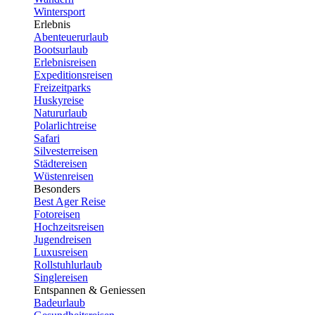
Wintersport
Erlebnis
Abenteuerurlaub
Bootsurlaub
Erlebnisreisen
Expeditionsreisen
Freizeitparks
Huskyreise
Natururlaub
Polarlichtreise
Safari
Silvesterreisen
Städtereisen
Wüstenreisen
Besonders
Best Ager Reise
Fotoreisen
Hochzeitsreisen
Jugendreisen
Luxusreisen
Rollstuhlurlaub
Singlereisen
Entspannen & Geniessen
Badeurlaub