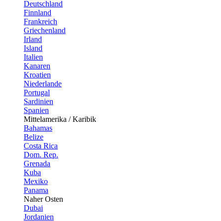
Deutschland
Finnland
Frankreich
Griechenland
Irland
Island
Italien
Kanaren
Kroatien
Niederlande
Portugal
Sardinien
Spanien
Mittelamerika / Karibik
Bahamas
Belize
Costa Rica
Dom. Rep.
Grenada
Kuba
Mexiko
Panama
Naher Osten
Dubai
Jordanien