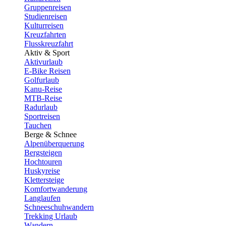
Gruppenreisen
Studienreisen
Kulturreisen
Kreuzfahrten
Flusskreuzfahrt
Aktiv & Sport
Aktivurlaub
E-Bike Reisen
Golfurlaub
Kanu-Reise
MTB-Reise
Radurlaub
Sportreisen
Tauchen
Berge & Schnee
Alpenüberquerung
Bergsteigen
Hochtouren
Huskyreise
Klettersteige
Komfortwanderung
Langlaufen
Schneeschuhwandern
Trekking Urlaub
Wandern