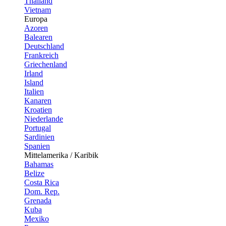
Thailand
Vietnam
Europa
Azoren
Balearen
Deutschland
Frankreich
Griechenland
Irland
Island
Italien
Kanaren
Kroatien
Niederlande
Portugal
Sardinien
Spanien
Mittelamerika / Karibik
Bahamas
Belize
Costa Rica
Dom. Rep.
Grenada
Kuba
Mexiko