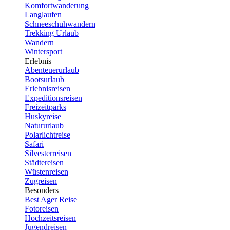
Komfortwanderung
Langlaufen
Schneeschuhwandern
Trekking Urlaub
Wandern
Wintersport
Erlebnis
Abenteuerurlaub
Bootsurlaub
Erlebnisreisen
Expeditionsreisen
Freizeitparks
Huskyreise
Natururlaub
Polarlichtreise
Safari
Silvesterreisen
Städtereisen
Wüstenreisen
Zugreisen
Besonders
Best Ager Reise
Fotoreisen
Hochzeitsreisen
Jugendreisen