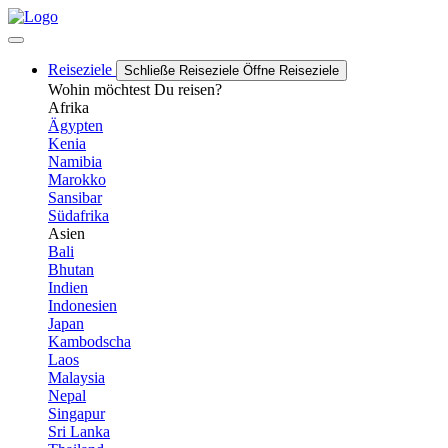
Reiseziele
Schließe Reiseziele
Öffne Reiseziele
Wohin möchtest Du reisen?
Afrika
Ägypten
Kenia
Namibia
Marokko
Sansibar
Südafrika
Asien
Bali
Bhutan
Indien
Indonesien
Japan
Kambodscha
Laos
Malaysia
Nepal
Singapur
Sri Lanka