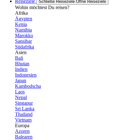
Reiseziele
Schließe Reiseziele
Öffne Reiseziele
Wohin möchtest Du reisen?
Afrika
Ägypten
Kenia
Namibia
Marokko
Sansibar
Südafrika
Asien
Bali
Bhutan
Indien
Indonesien
Japan
Kambodscha
Laos
Nepal
Singapur
Sri Lanka
Thailand
Vietnam
Europa
Azoren
Balearen