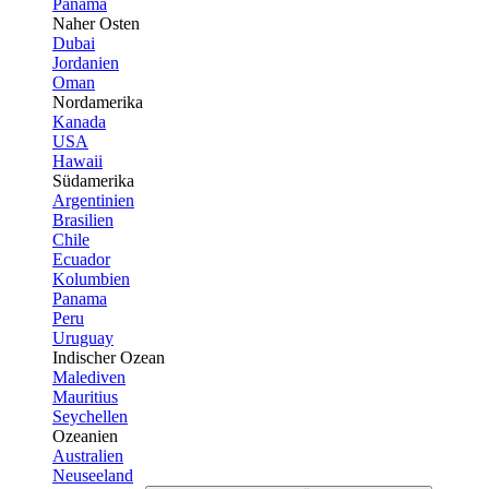
Panama
Naher Osten
Dubai
Jordanien
Oman
Nordamerika
Kanada
USA
Hawaii
Südamerika
Argentinien
Brasilien
Chile
Ecuador
Kolumbien
Panama
Peru
Uruguay
Indischer Ozean
Malediven
Mauritius
Seychellen
Ozeanien
Australien
Neuseeland